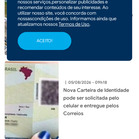
nossos serviços,personalizar publicidades e
Prefeitura de Xaxim inaugura
recomendar conteúdos de seu interesse. Ao
utilizar nosso site, você concorda com
nova Escola Santa Terezinha e
nossascondições de uso. Informamos ainda que
entrega o maior investimento
atualizamos nossos
Termos de Uso
.
em educação da história do
município
ACEITO!
|
05/08/2026 - 09h18
Nova Carteira de Identidade
pode ser solicitada pelo
celular e entregue pelos
Correios