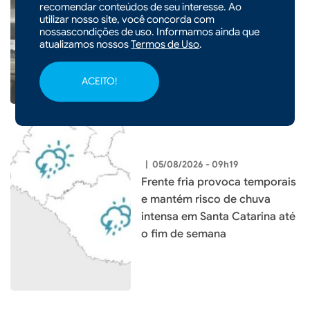
Entenda o que é o ciclone
recomendar conteúdos de seu interesse. Ao
utilizar nosso site, você concorda com
bomba que pode atingir o Sul
nossascondições de uso. Informamos ainda que
do país
atualizamos nossos
Termos de Uso
.
ACEITO!
|
05/08/2026 - 09h19
Frente fria provoca temporais
e mantém risco de chuva
intensa em Santa Catarina até
o fim de semana