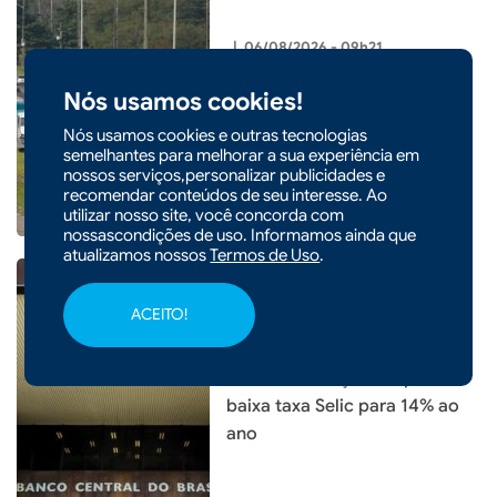
|
06/08/2026 - 09h21
Lei garante frete mínimo no
Nós usamos cookies!
transporte de cargas; saiba o
que muda
Nós usamos cookies e outras tecnologias
semelhantes para melhorar a sua experiência em
nossos serviços,personalizar publicidades e
recomendar conteúdos de seu interesse. Ao
utilizar nosso site, você concorda com
nossascondições de uso. Informamos ainda que
atualizamos nossos
Termos de Uso
.
ACEITO!
|
06/08/2026 - 09h20
CIDADES
Em nova redução, Copom
baixa taxa Selic para 14% ao
ano