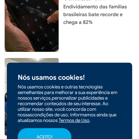
Endividamento das famílias
brasileiras bate recorde e
chega a 82%
Nós usamos cookies!
|
06/08/2026 - 09h22
Seminário em Xaxim debate
Nós usamos cookies e outras tecnologias
semelhantes para melhorar a sua experiência em
inovação e rentabilidade com
nossos serviços,personalizar publicidades e
sistemas produtivos
recomendar conteúdos de seu interesse. Ao
utilizar nosso site, você concorda com
integrados
nossascondições de uso. Informamos ainda que
atualizamos nossos
Termos de Uso
.
ACEITO!