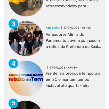
frota com aquisição de nova
retroescavadeira para
reforçar serviços à população
|
27/07/2026 - 06h58
CIDADES
Vereadores Mirins do
Parlamento Jovem conhecem
a rotina da Prefeitura de Xaxim
durante visita institucional
|
27/07/2026 - 09h59
Frente fria provoca temporais
em SC e mantém tempo
instável até quarta-feira