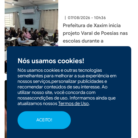
|
07/08/2026 - 10h36
Prefeitura de Xaxim inicia
projeto Varal de Poesias nas
escolas durante a
programação do Agosto Lilás
Nós usamos cookies!
Nós usamos cookies e outras tecnologias
semelhantes para melhorar a sua experiência em
nossos serviços,personalizar publicidades e
recomendar conteúdos de seu interesse. Ao
utilizar nosso site, você concorda com
nossascondições de uso. Informamos ainda que
atualizamos nossos
Termos de Uso
.
|
07/08/2026 - 07h49
Endividamento das famílias
ACEITO!
brasileiras bate recorde e
chega a 82%