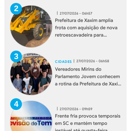
|
27/07/2026 - 06h57
Prefeitura de Xaxim amplia
frota com aquisição de nova
retroescavadeira para
reforçar serviços à população
|
27/07/2026 - 06h58
CIDADES
Vereadores Mirins do
Parlamento Jovem conhecem
a rotina da Prefeitura de Xaxim
durante visita institucional
|
27/07/2026 - 09h59
Frente fria provoca temporais
em SC e mantém tempo
instável até quarta-feira