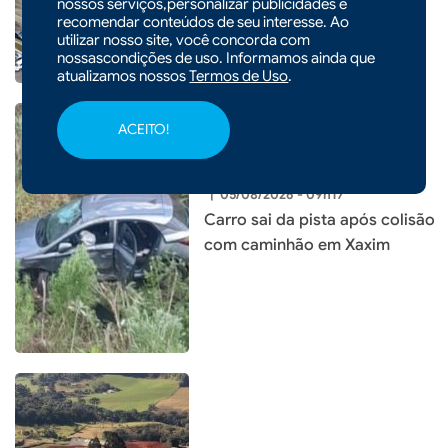
em educação da história do
nossos serviços,personalizar publicidades e
recomendar conteúdos de seu interesse. Ao
município
utilizar nosso site, você concorda com
nossascondições de uso. Informamos ainda que
atualizamos nossos
Termos de Uso
.
ACEITO!
|
05/08/2026 - 09h17
Carro sai da pista após colisão
com caminhão em Xaxim