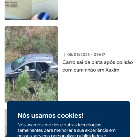
|
05/08/2026 - 09h17
Carro sai da pista após colisão
com caminhão em Xaxim
Nós usamos cookies!
Nós usamos cookies e outras tecnologias
semelhantes para melhorar a sua experiência em
nossos serviços,personalizar publicidades e