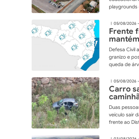
playgrounds 
de Xaxim
05/08/2026 
|
Frente 
mantém 
Santa C
Defesa Civil 
granizo e po
queda de árv
05/08/2026 
|
Carro sa
caminh
Duas pessoas
veículo sair 
frente ao Dist
03/08/2026 
|