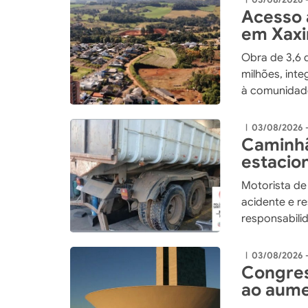
Acesso 
em Xax
Obra de 3,6 
milhões, int
à comunidade
03/08/2026 -
|
Caminhã
estacio
em Xax
Motorista de 
acidente e r
responsabili
03/08/2026 
|
Congres
ao aume