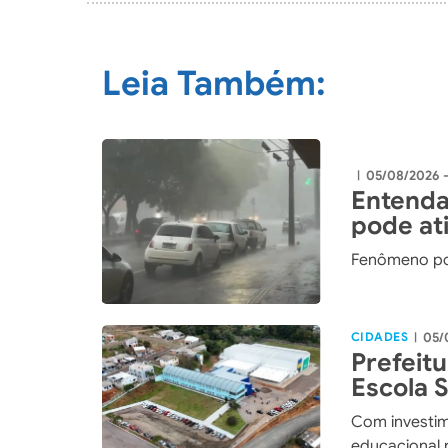
Leia Também:
05/08/2026 -
|
Entenda
pode ati
Fenômeno po
CIDADES
05/
|
Prefeit
Escola 
maior i
Com investim
história
educacional 