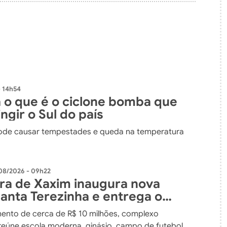
 14h54
 o que é o ciclone bomba que
ngir o Sul do país
de causar tempestades e queda na temperatura
08/2026 - 09h22
ura de Xaxim inaugura nova
Santa Terezinha e entrega o
nvestimento em educação da
ento de cerca de R$ 10 milhões, complexo
 do município
reúne escola moderna, ginásio, campo de futebol,