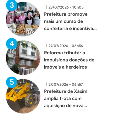
|
23/07/2026 - 10h05
Prefeitura promove
mais um curso de
confeitaria e incentiva
geração de renda para
mulheres de Xaxim
|
27/07/2026 - 06h56
Reforma tributária
impulsiona doações de
imóveis a herdeiros
|
27/07/2026 - 06h57
Prefeitura de Xaxim
amplia frota com
aquisição de nova
retroescavadeira para
reforçar serviços à
população