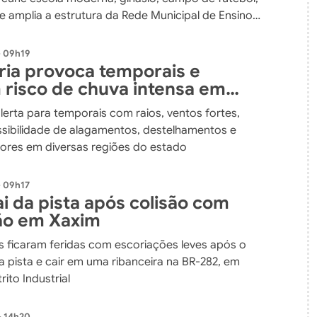
e amplia a estrutura da Rede Municipal de Ensino
- 09h19
fria provoca temporais e
risco de chuva intensa em
atarina até o fim de semana
alerta para temporais com raios, ventos fortes,
ssibilidade de alagamentos, destelhamentos e
ores em diversas regiões do estado
- 09h17
i da pista após colisão com
ão em Xaxim
 ficaram feridas com escoriações leves após o
da pista e cair em uma ribanceira na BR-282, em
rito Industrial
- 14h20