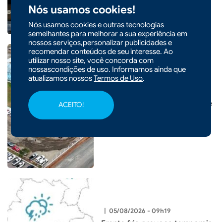
Nós usamos cookies!
Nós usamos cookies e outras tecnologias
semelhantes para melhorar a sua experiência em
nossos serviços,personalizar publicidades e
recomendar conteúdos de seu interesse. Ao
utilizar nosso site, você concorda com
nossascondições de uso. Informamos ainda que
|
05/08/2026 - 09h22
atualizamos nossos
Termos de Uso
.
CIDADES
Prefeitura de Xaxim inaugura
nova Escola Santa Terezinha e
ACEITO!
entrega o maior investimento
em educação da história do
município
|
05/08/2026 - 09h19