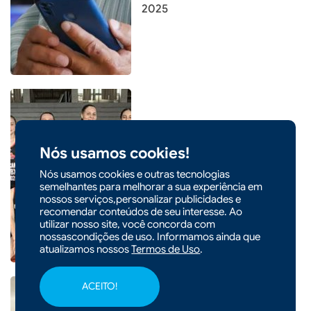
2025
|
07/08/2026 - 07h47
CIDADES
Nós usamos cookies!
Quatro atletas de Xaxim são
convocadas para seletiva da
Nós usamos cookies e outras tecnologias
semelhantes para melhorar a sua experiência em
Seleção Catarinense de
nossos serviços,personalizar publicidades e
Basquete
recomendar conteúdos de seu interesse. Ao
utilizar nosso site, você concorda com
nossascondições de uso. Informamos ainda que
atualizamos nossos
Termos de Uso
.
ACEITO!