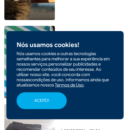
Nós usamos cookies!
|
03/08/2026 - 13h40
CIDADES
Nós usamos cookies e outras tecnologias
Pela 1ª vez desde março,
semelhantes para melhorar a sua experiência em
nossos serviços,personalizar publicidades e
mercado reduz expectativa
recomendar conteúdos de seu interesse. Ao
para Selic em 2026
utilizar nosso site, você concorda com
nossascondições de uso. Informamos ainda que
atualizamos nossos
Termos de Uso
.
ACEITO!