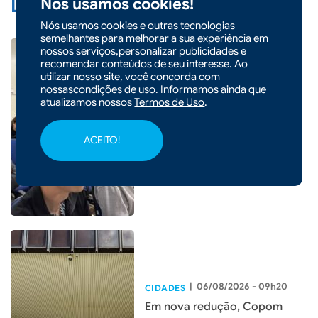
Nós usamos cookies!
Leia Também:
Nós usamos cookies e outras tecnologias
semelhantes para melhorar a sua experiência em
nossos serviços,personalizar publicidades e
recomendar conteúdos de seu interesse. Ao
utilizar nosso site, você concorda com
|
06/08/2026 - 09h22
nossascondições de uso. Informamos ainda que
atualizamos nossos
Termos de Uso
.
Seminário em Xaxim debate
inovação e rentabilidade com
sistemas produtivos
ACEITO!
integrados
|
06/08/2026 - 09h20
CIDADES
Em nova redução, Copom