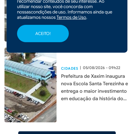
recomendar conteúdos de seu interesse. Ao
bomba que pode atingir o Sul
utilizar nosso site, você concorda com
nossascondições de uso. Informamos ainda que
do país
atualizamos nossos
Termos de Uso
.
ACEITO!
|
05/08/2026 - 09h22
CIDADES
Prefeitura de Xaxim inaugura
nova Escola Santa Terezinha e
entrega o maior investimento
em educação da história do
município