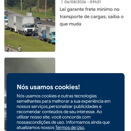
|
06/08/2026 - 09h21
Lei garante frete mínimo no
transporte de cargas; saiba o
que muda
|
05/08/2026 - 14h54
Nós usamos cookies!
Entenda o que é o ciclone
bomba que pode atingir o Sul
Nós usamos cookies e outras tecnologias
semelhantes para melhorar a sua experiência em
do país
nossos serviços,personalizar publicidades e
recomendar conteúdos de seu interesse. Ao
utilizar nosso site, você concorda com
nossascondições de uso. Informamos ainda que
atualizamos nossos
Termos de Uso
.