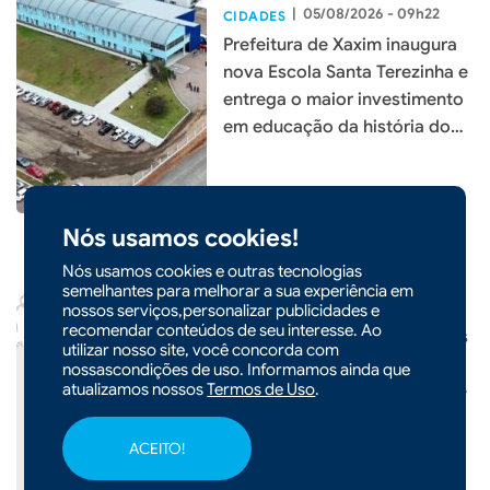
|
05/08/2026 - 09h22
CIDADES
Prefeitura de Xaxim inaugura
nova Escola Santa Terezinha e
entrega o maior investimento
em educação da história do
município
Nós usamos cookies!
Nós usamos cookies e outras tecnologias
semelhantes para melhorar a sua experiência em
|
05/08/2026 - 09h19
nossos serviços,personalizar publicidades e
recomendar conteúdos de seu interesse. Ao
Frente fria provoca temporais
utilizar nosso site, você concorda com
e mantém risco de chuva
nossascondições de uso. Informamos ainda que
atualizamos nossos
Termos de Uso
.
intensa em Santa Catarina até
o fim de semana
ACEITO!