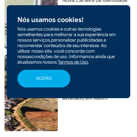
Nova Carteira de Identidade
pode ser solicitada pelo
celular e entregue pelos
Nós usamos cookies!
Correios
Nós usamos cookies e outras tecnologias
semelhantes para melhorar a sua experiência em
nossos serviços,personalizar publicidades e
recomendar conteúdos de seu interesse. Ao
utilizar nosso site, você concorda com
nossascondições de uso. Informamos ainda que
atualizamos nossos
Termos de Uso
.
ACEITO!
|
03/08/2026 - 14h20
Acesso à Linha Pocinho será
asfaltado em Xaxim