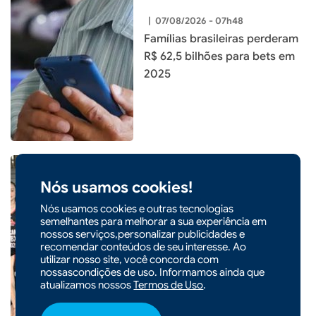
|
07/08/2026 - 07h48
Famílias brasileiras perderam
R$ 62,5 bilhões para bets em
2025
Nós usamos cookies!
|
07/08/2026 - 07h47
CIDADES
Nós usamos cookies e outras tecnologias
semelhantes para melhorar a sua experiência em
Quatro atletas de Xaxim são
nossos serviços,personalizar publicidades e
convocadas para seletiva da
recomendar conteúdos de seu interesse. Ao
Seleção Catarinense de
utilizar nosso site, você concorda com
nossascondições de uso. Informamos ainda que
Basquete
atualizamos nossos
Termos de Uso
.