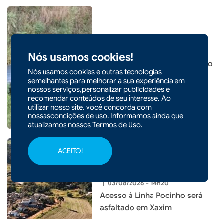
|
05/08/2026 - 09h17
Nós usamos cookies!
Carro sai da pista após colisão
Nós usamos cookies e outras tecnologias
com caminhão em Xaxim
semelhantes para melhorar a sua experiência em
nossos serviços,personalizar publicidades e
recomendar conteúdos de seu interesse. Ao
utilizar nosso site, você concorda com
nossascondições de uso. Informamos ainda que
atualizamos nossos
Termos de Uso
.
ACEITO!
|
03/08/2026 - 14h20
Acesso à Linha Pocinho será
asfaltado em Xaxim