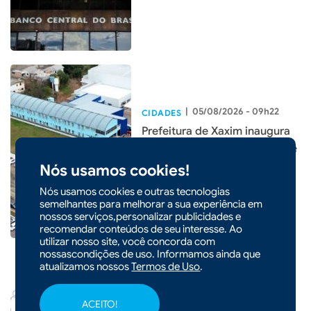
|
05/08/2026 - 09h22
CIDADES
Prefeitura de Xaxim inaugura
nova Escola Santa Terezinha e
entrega o maior investimento
Nós usamos cookies!
em educação da história do
Nós usamos cookies e outras tecnologias
município
semelhantes para melhorar a sua experiência em
nossos serviços,personalizar publicidades e
recomendar conteúdos de seu interesse. Ao
utilizar nosso site, você concorda com
nossascondições de uso. Informamos ainda que
atualizamos nossos
Termos de Uso
.
|
05/08/2026 - 09h19
ACEITO!