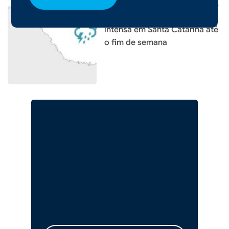
Frente fria provoca temporais
e mantém risco de chuva
intensa em Santa Catarina até
o fim de semana