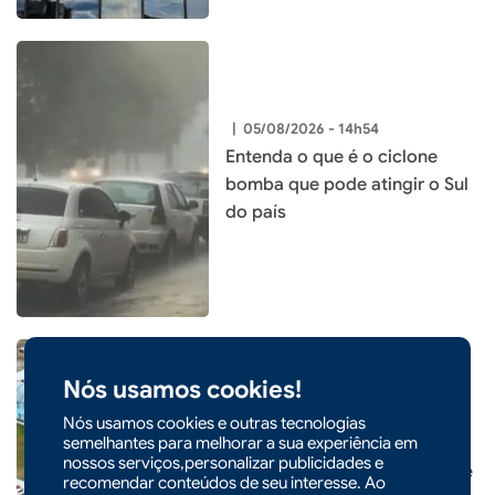
|
05/08/2026 - 14h54
Entenda o que é o ciclone
bomba que pode atingir o Sul
do país
Nós usamos cookies!
|
05/08/2026 - 09h22
CIDADES
Nós usamos cookies e outras tecnologias
semelhantes para melhorar a sua experiência em
Prefeitura de Xaxim inaugura
nossos serviços,personalizar publicidades e
nova Escola Santa Terezinha e
recomendar conteúdos de seu interesse. Ao