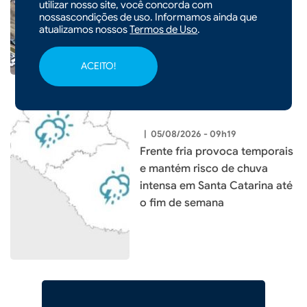
entrega o maior investimento
utilizar nosso site, você concorda com
nossascondições de uso. Informamos ainda que
em educação da história do
atualizamos nossos
Termos de Uso
.
município
ACEITO!
|
05/08/2026 - 09h19
Frente fria provoca temporais
e mantém risco de chuva
intensa em Santa Catarina até
o fim de semana